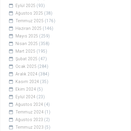
Eylül 2025
(93)
Ağustos 2025
(38)
Temmuz 2025
(176)
Haziran 2025
(146)
Mayıs 2025
(259)
Nisan 2025
(358)
Mart 2025
(195)
Şubat 2025
(47)
Ocak 2025
(284)
Aralık 2024
(384)
Kasım 2024
(35)
Ekim 2024
(5)
Eylül 2024
(23)
Ağustos 2024
(4)
Temmuz 2024
(1)
Ağustos 2023
(2)
Temmuz 2023
(5)