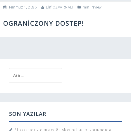
Temmuz 1, 2025
Elif ÖZVARNALI
mini-review
OGRANICZONY DOSTĘP!
A
r
a
m
a
:
SON YAZILAR
Что делать, если сайт Mostbet не открывается: