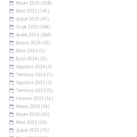
Nisan 2025
(358)
Mart 2025
(195)
Şubat 2025
(47)
Ocak 2025
(284)
Aralık 2024
(384)
Kasım 2024
(35)
Ekim 2024
(5)
Eylül 2024
(23)
Ağustos 2024
(4)
Temmuz 2024
(1)
Ağustos 2023
(2)
Temmuz 2023
(5)
Haziran 2023
(16)
Mayıs 2023
(36)
Nisan 2023
(26)
Mart 2023
(26)
Şubat 2023
(15)