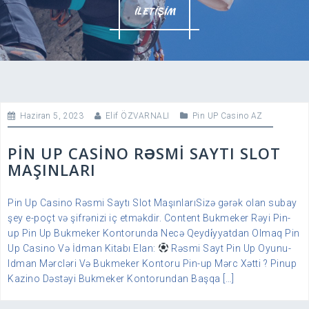
İLETIŞIM
Haziran 5, 2023
Elif ÖZVARNALI
Pin UP Casino AZ
PIN UP CASINO RƏSMI SAYTI SLOT
MAŞINLARI
Pin Up Casino Rəsmi Saytı Slot MaşınlarıSizə gərək olan subay
şey e-poçt və şifrənizi iç etməkdir. Content Bukmeker Rəyi Pin-
up Pin Up Bukmeker Kontorunda Necə Qeydi̇yyatdan Olmaq Pin
Up Casino Və İdman Kitabı Elan:
Rəsmi Sayt Pin Up Oyunu-
Idman Mərcləri Və Bukmeker Kontoru Pin-up Mərc Xətti ? Pinup
Kazino Dəstəyi Bukmeker Kontorundan Başqa […]