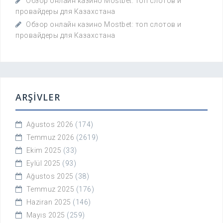
Обзор онлайн казино Mostbet: топ слотов и
провайдеры для Казахстана
Обзор онлайн казино Mostbet: топ слотов и
провайдеры для Казахстана
ARŞIVLER
Ağustos 2026
(174)
Temmuz 2026
(2619)
Ekim 2025
(33)
Eylül 2025
(93)
Ağustos 2025
(38)
Temmuz 2025
(176)
Haziran 2025
(146)
Mayıs 2025
(259)