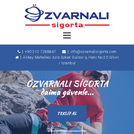
S
k
i
p
t
o
c
o
+90 212 7288867
info@ozvarnalisigorta.com
n
Alibey Mahallesi Aziz Sokak Gülsor İş Hanı No:20 Silivri
t
/ İstanbul
e
n
ÖZVARNALI SİGORTA
t
daima güvenle...
TEKLIF AL