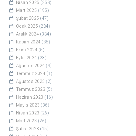
Nisan 2025
(358)
Mart 2025
(195)
Şubat 2025
(47)
Ocak 2025
(284)
Aralık 2024
(384)
Kasım 2024
(35)
Ekim 2024
(5)
Eylül 2024
(23)
Ağustos 2024
(4)
Temmuz 2024
(1)
Ağustos 2023
(2)
Temmuz 2023
(5)
Haziran 2023
(16)
Mayıs 2023
(36)
Nisan 2023
(26)
Mart 2023
(26)
Şubat 2023
(15)